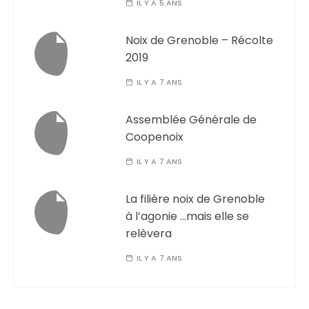
IL Y A 5 ANS
Noix de Grenoble – Récolte
2019
IL Y A 7 ANS
Assemblée Générale de
Coopenoix
IL Y A 7 ANS
La filière noix de Grenoble
à l’agonie …mais elle se
relèvera
IL Y A 7 ANS