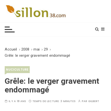
S
k
i
Le journal du monde rural
p
t
o
c
o
Accueil
2008
mai
29
n
Grêle: le verger gravement endommagé
t
e
NUCICULTURE
n
t
Grêle: le verger gravement
endommagé
IL Y A 18 ANS
TEMPS DE LECTURE :
3 MINUTES
PAR
GILBERT