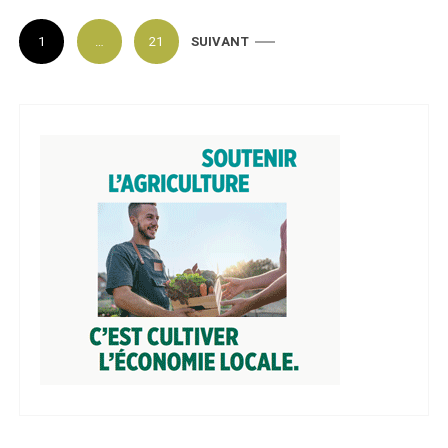
P
1
…
21
SUIVANT
a
g
i
n
a
t
i
o
n
d
e
s
p