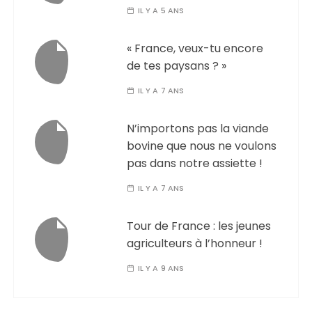
IL Y A 5 ANS
« France, veux-tu encore
de tes paysans ? »
IL Y A 7 ANS
N’importons pas la viande
bovine que nous ne voulons
pas dans notre assiette !
IL Y A 7 ANS
Tour de France : les jeunes
agriculteurs à l’honneur !
IL Y A 9 ANS