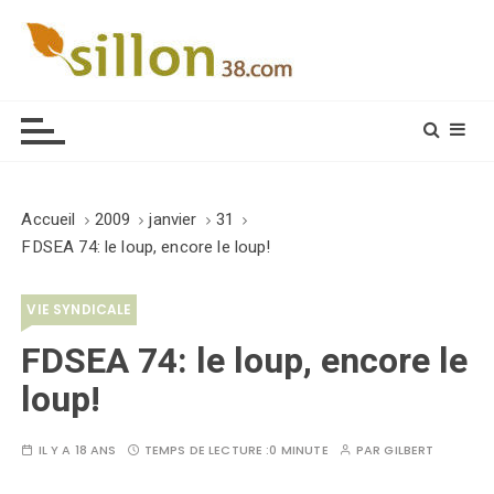
S
k
i
Le journal du monde rural
p
t
o
c
o
Accueil
2009
janvier
31
n
FDSEA 74: le loup, encore le loup!
t
e
VIE SYNDICALE
n
t
FDSEA 74: le loup, encore le
loup!
IL Y A 18 ANS
TEMPS DE LECTURE :
0 MINUTE
PAR
GILBERT