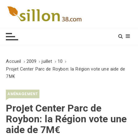
S
k
i
Le journal du monde rural
p
t
o
c
o
Accueil
2009
juillet
10
n
Projet Center Parc de Roybon: la Région vote une aide de
t
7M€
e
n
AMÉNAGEMENT
t
Projet Center Parc de
Roybon: la Région vote une
aide de 7M€