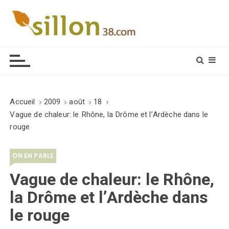
S
k
i
Le journal du monde rural
p
t
o
c
o
Accueil
2009
août
18
n
Vague de chaleur: le Rhône, la Drôme et l’Ardèche dans le
t
rouge
e
n
ON EN PARLE
t
Vague de chaleur: le Rhône,
la Drôme et l’Ardèche dans
le rouge