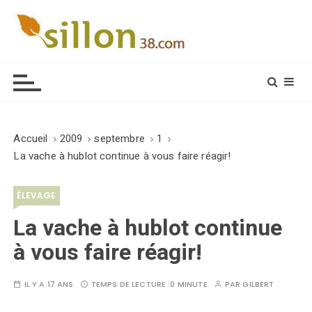
S
k
i
Le journal du monde rural
p
t
o
c
o
Accueil
2009
septembre
1
n
La vache à hublot continue à vous faire réagir!
t
e
ÉLEVAGE
n
t
La vache à hublot continue
à vous faire réagir!
IL Y A 17 ANS
TEMPS DE LECTURE :
0 MINUTE
PAR
GILBERT