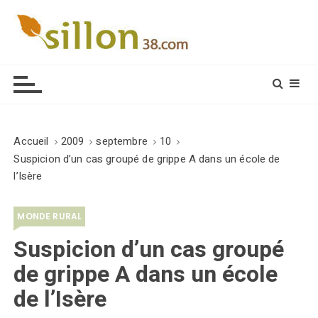
S
k
i
Le journal du monde rural
p
t
o
c
o
Accueil
2009
septembre
10
n
Suspicion d’un cas groupé de grippe A dans un école de
t
l’Isère
e
n
MONDE RURAL
t
Suspicion d’un cas groupé
de grippe A dans un école
de l’Isère