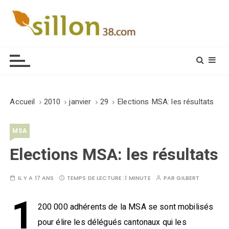
S
k
i
Le journal du monde rural
p
t
o
c
o
Accueil
2010
janvier
29
Elections MSA: les résultats
n
t
MSA
e
n
Elections MSA: les résultats
t
IL Y A 17 ANS
TEMPS DE LECTURE :
1 MINUTE
PAR
GILBERT
1
200 000 adhérents de la MSA se sont mobilisés
pour élire les délégués cantonaux qui les