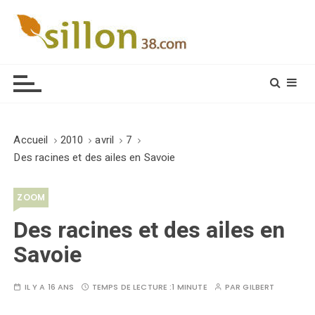
S
k
i
Le journal du monde rural
p
t
o
c
o
Accueil
2010
avril
7
n
Des racines et des ailes en Savoie
t
e
ZOOM
n
t
Des racines et des ailes en
Savoie
IL Y A 16 ANS
TEMPS DE LECTURE :
1 MINUTE
PAR
GILBERT