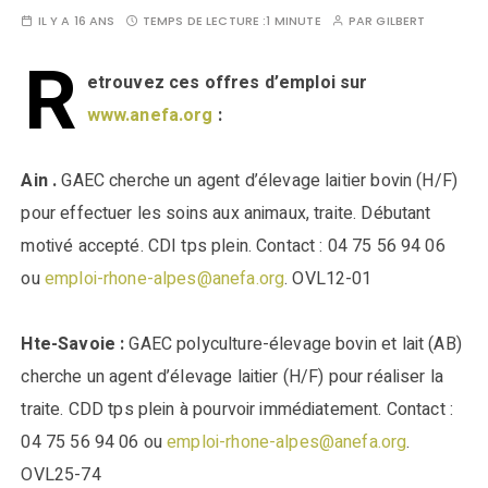
IL Y A 16 ANS
TEMPS DE LECTURE :
1 MINUTE
PAR
GILBERT
R
etrouvez ces offres d’emploi sur
www.anefa.org
:
Ain .
GAEC cherche un agent d’élevage laitier bovin (H/F)
pour effectuer les soins aux animaux, traite. Débutant
motivé accepté. CDI tps plein. Contact : 04 75 56 94 06
ou
emploi-rhone-alpes@anefa.org
. OVL12-01
Hte-Savoie :
GAEC polyculture-élevage bovin et lait (AB)
cherche un agent d’élevage laitier (H/F) pour réaliser la
traite. CDD tps plein à pourvoir immédiatement. Contact :
04 75 56 94 06 ou
emploi-rhone-alpes@anefa.org
.
OVL25-74