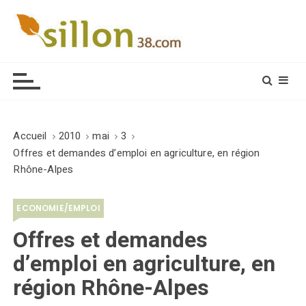
S
k
i
Le journal du monde rural
p
t
o
c
o
Accueil
2010
mai
3
n
Offres et demandes d’emploi en agriculture, en région
t
Rhône-Alpes
e
n
ECONOMIE/EMPLOI
t
Offres et demandes
d’emploi en agriculture, en
région Rhône-Alpes