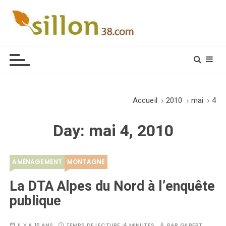
S
k
i
Le journal du monde rural
p
t
o
c
o
Accueil
2010
mai
4
n
t
Day:
mai 4, 2010
e
n
t
AMÉNAGEMENT
MONTAGNE
La DTA Alpes du Nord à l’enquête
publique
IL Y A 16 ANS
TEMPS DE LECTURE :
4 MINUTES
PAR
GILBERT