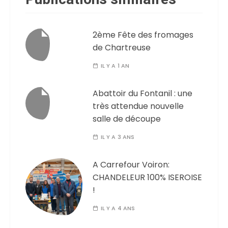
2ème Fête des fromages
de Chartreuse
IL Y A 1 AN
Abattoir du Fontanil : une
très attendue nouvelle
salle de découpe
IL Y A 3 ANS
A Carrefour Voiron:
CHANDELEUR 100% ISEROISE
!
IL Y A 4 ANS