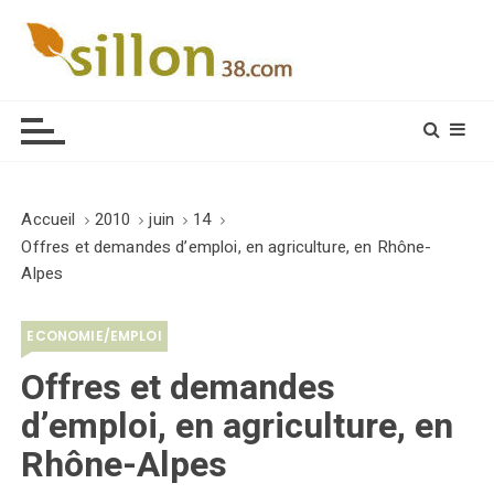
S
k
i
Le journal du monde rural
p
t
o
c
o
Accueil
2010
juin
14
n
Offres et demandes d’emploi, en agriculture, en Rhône-
t
Alpes
e
n
ECONOMIE/EMPLOI
t
Offres et demandes
d’emploi, en agriculture, en
Rhône-Alpes