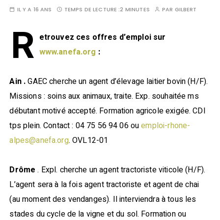
IL Y A 16 ANS
TEMPS DE LECTURE :
2 MINUTES
PAR
GILBERT
R
etrouvez ces offres d’emploi sur
www.anefa.org
:
Ain .
GAEC cherche un agent d’élevage laitier bovin (H/F).
Missions : soins aux animaux, traite. Exp. souhaitée ms
débutant motivé accepté. Formation agricole exigée. CDI
tps plein. Contact : 04 75 56 94 06 ou
emploi-rhone-
alpes@anefa.org
. OVL12-01
Drôme
. Expl. cherche un agent tractoriste viticole (H/F).
L’agent sera à la fois agent tractoriste et agent de chai
(au moment des vendanges). Il interviendra à tous les
stades du cycle de la vigne et du sol. Formation ou