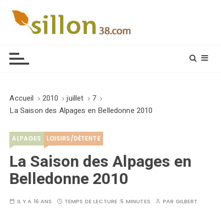
S
k
i
Le journal du monde rural
p
t
o
c
o
Accueil
2010
juillet
7
n
La Saison des Alpages en Belledonne 2010
t
e
ALPAGES
LOISIRS/DÉTENTE
n
t
La Saison des Alpages en
Belledonne 2010
IL Y A 16 ANS
TEMPS DE LECTURE :
5 MINUTES
PAR
GILBERT