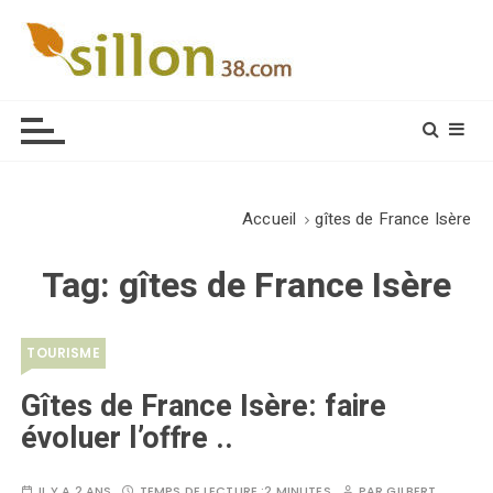
S
k
i
Le journal du monde rural
p
t
o
c
o
Accueil
gîtes de France Isère
n
t
Tag:
gîtes de France Isère
e
n
t
TOURISME
Gîtes de France Isère: faire
évoluer l’offre ..
IL Y A 2 ANS
TEMPS DE LECTURE :
2 MINUTES
PAR
GILBERT