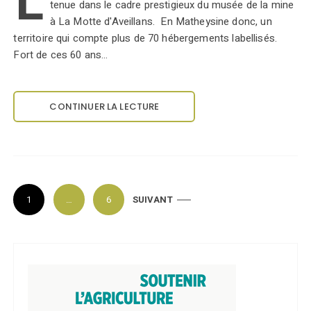
L
tenue dans le cadre prestigieux du musée de la mine
à La Motte d'Aveillans. En Matheysine donc, un
territoire qui compte plus de 70 hébergements labellisés.
Fort de ces 60 ans…
CONTINUER LA LECTURE
P
1
…
6
SUIVANT
a
g
i
n
a