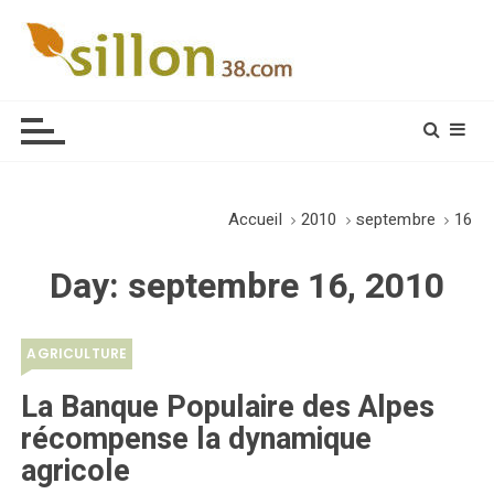
S
k
i
Le journal du monde rural
p
t
o
c
o
Accueil
2010
septembre
16
n
t
Day:
septembre 16, 2010
e
n
t
AGRICULTURE
La Banque Populaire des Alpes
récompense la dynamique
agricole