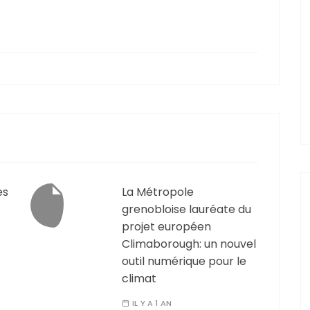
es
La Métropole
grenobloise lauréate du
projet européen
Climaborough: un nouvel
outil numérique pour le
climat
IL Y A 1 AN