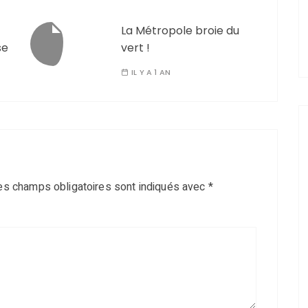
La Métropole broie du
se
vert !
IL Y A 1 AN
es champs obligatoires sont indiqués avec
*