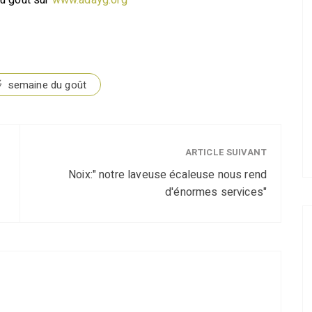
du goût sur
www.adayg.org
semaine du goût
ARTICLE SUIVANT
Noix:" notre laveuse écaleuse nous rend
d'énormes services"