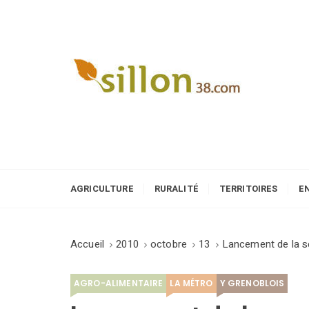
S
k
i
p
t
o
Le journal du monde rural
c
o
n
t
e
AGRICULTURE
RURALITÉ
TERRITOIRES
E
n
t
Accueil
2010
octobre
13
Lancement de la s
AGRO-ALIMENTAIRE
LA MÉTRO
Y GRENOBLOIS