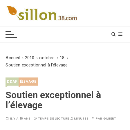
S
k
i
Le journal du monde rural
p
t
o
c
o
Accueil
2010
octobre
18
n
Soutien exceptionnel à l’élevage
t
e
DDAF
ÉLEVAGE
n
t
Soutien exceptionnel à
l’élevage
IL Y A 16 ANS
TEMPS DE LECTURE :
2 MINUTES
PAR
GILBERT