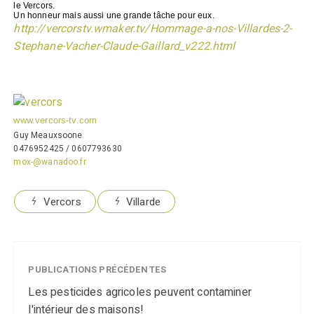
le Vercors.
Un honneur mais aussi une grande tâche pour eux.
http://vercorstv.wmaker.tv/Hommage-a-nos-Villardes-2-
Stephane-Vacher-Claude-Gaillard_v222.html
www.vercors-tv.com
Guy Meauxsoone
0476952425 / 0607793630
mox-@wanadoo.fr
Vercors
Villarde
PUBLICATIONS PRÉCÉDENTES
Les pesticides agricoles peuvent contaminer
l'intérieur des maisons!