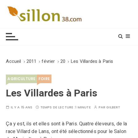
S
k
i
Le journal du monde rural
p
t
o
c
o
Accueil
2011
février
20
Les Villardes à Paris
n
t
AGRICULTURE
FOIRE
e
n
Les Villardes à Paris
t
IL Y A 15 ANS
TEMPS DE LECTURE :
1 MINUTE
PAR
GILBERT
Ça y est, ils et elles sont à Paris. Quatre éleveurs, de la
race Villard de Lans, ont été sélectionnés pour le Salon