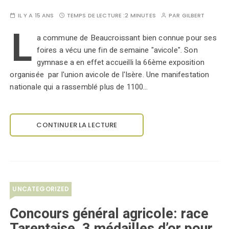
IL Y A 15 ANS
TEMPS DE LECTURE :
2 MINUTES
PAR
GILBERT
L
a commune de Beaucroissant bien connue pour ses
foires a vécu une fin de semaine "avicole". Son
gymnase a en effet accueilli la 66ème exposition
organisée par l'union avicole de l'Isère. Une manifestation
nationale qui a rassemblé plus de 1100…
CONTINUER LA LECTURE
UNCATEGORIZED
Concours général agricole: race
Tarentaise, 3 médailles d’or pour