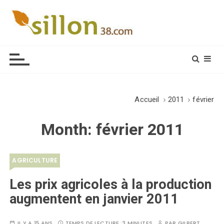
S
k
i
Le journal du monde rural
p
t
o
c
o
Accueil
2011
février
n
t
Month:
février 2011
e
n
t
AGRICULTURE
Les prix agricoles à la production
augmentent en janvier 2011
IL Y A 15 ANS
TEMPS DE LECTURE :
3 MINUTES
PAR
GILBERT