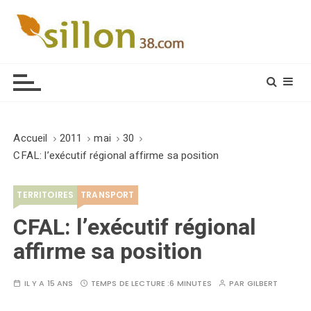
S
k
i
Le journal du monde rural
p
t
o
c
o
Accueil
2011
mai
30
n
CFAL: l’exécutif régional affirme sa position
t
e
TERRITOIRES
TRANSPORT
n
t
CFAL: l’exécutif régional
affirme sa position
IL Y A 15 ANS
TEMPS DE LECTURE :
6 MINUTES
PAR
GILBERT