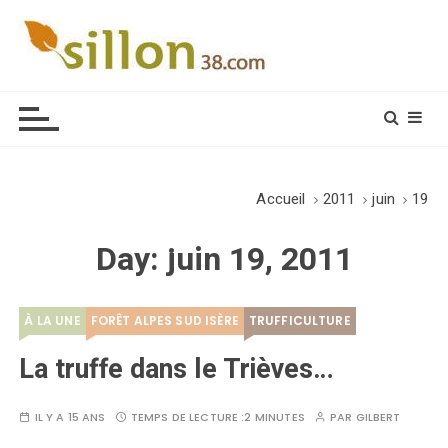
S
k
i
Le journal du monde rural
p
t
o
c
o
Accueil
2011
juin
19
n
t
Day:
juin 19, 2011
e
n
t
À LA UNE
FORÊT ALPES SUD ISÈRE
TRUFFICULTURE
La truffe dans le Trièves…
IL Y A 15 ANS
TEMPS DE LECTURE :
2 MINUTES
PAR
GILBERT