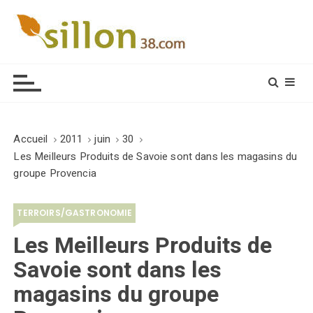
S
k
i
Le journal du monde rural
p
t
o
c
o
Accueil
2011
juin
30
n
Les Meilleurs Produits de Savoie sont dans les magasins du
t
groupe Provencia
e
n
TERROIRS/GASTRONOMIE
t
Les Meilleurs Produits de
Savoie sont dans les
magasins du groupe