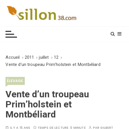
S
k
i
Le journal du monde rural
p
t
o
c
o
Accueil
2011
juillet
12
n
Vente d’un troupeau Prim’holstein et Montbéliard
t
e
ÉLEVAGE
n
t
Vente d’un troupeau
Prim’holstein et
Montbéliard
IL Y A 15 ANS
TEMPS DE LECTURE :
0 MINUTE
PAR
GILBERT