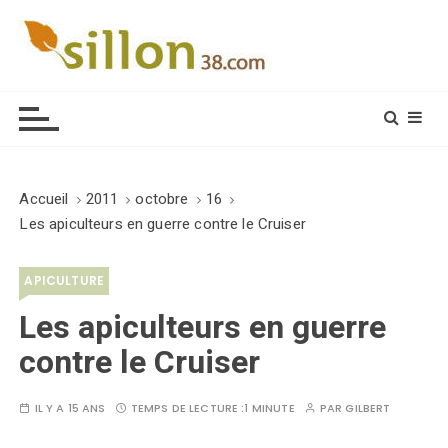
S
k
i
Le journal du monde rural
p
t
o
c
o
Accueil
2011
octobre
16
n
Les apiculteurs en guerre contre le Cruiser
t
e
APICULTURE
n
t
Les apiculteurs en guerre
contre le Cruiser
IL Y A 15 ANS
TEMPS DE LECTURE :
1 MINUTE
PAR
GILBERT