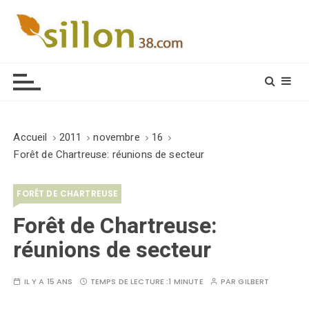
S
k
i
Le journal du monde rural
p
t
o
c
o
Accueil
2011
novembre
16
n
Forêt de Chartreuse: réunions de secteur
t
e
FORÊT DE CHARTREUSE
n
t
Forêt de Chartreuse:
réunions de secteur
IL Y A 15 ANS
TEMPS DE LECTURE :
1 MINUTE
PAR
GILBERT