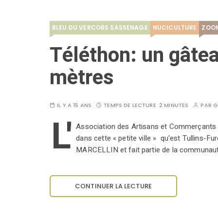
BLEU DU VERCORS SASSENAGE
NUCICULTURE
ZOO
Téléthon: un gâte
mètres
IL Y A 15 ANS
TEMPS DE LECTURE :
2 MINUTES
PAR
G
L'
Association des Artisans et Commerçants de
dans cette « petite ville » qu'est Tullins-F
MARCELLIN et fait partie de la communau
CONTINUER LA LECTURE