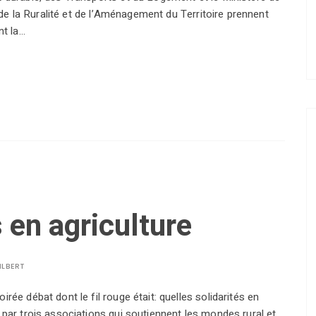
, de la Ruralité et de l’Aménagement du Territoire prennent
nt la…
 en agriculture
ILBERT
rée débat dont le fil rouge était: quelles solidarités en
 par trois associations qui soutiennent les mondes rural et