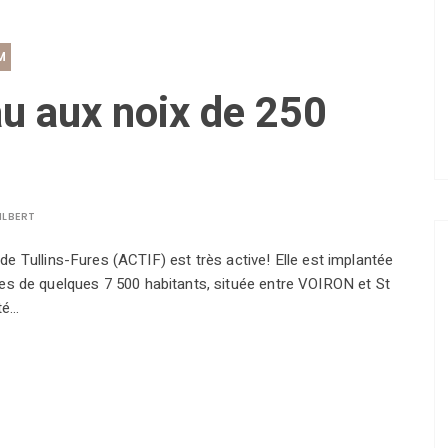
M
au aux noix de 250
ILBERT
 Tullins-Fures (ACTIF) est très active! Elle est implantée
ures de quelques 7 500 habitants, située entre VOIRON et St
té…