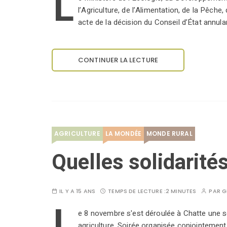
L
l’Agriculture, de l’Alimentation, de la Pêche
acte de la décision du Conseil d’État annula
CONTINUER LA LECTURE
AGRICULTURE
LA MONDÉE
MONDE RURAL
Quelles solidarités
IL Y A 15 ANS
TEMPS DE LECTURE :
2 MINUTES
PAR
G
L
e 8 novembre s'est déroulée à Chatte une soi
agriculture. Soirée organisée conjointement