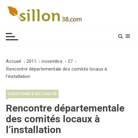
S
k
i
Le journal du monde rural
p
t
o
c
o
Accueil
2011
novembre
27
n
Rencontre départementale des comités locaux à
t
l’installation
e
n
QUESTIONS D'ACTUALITÉ
t
Rencontre départementale
des comités locaux à
l’installation