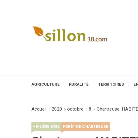
S
k
i
p
t
o
Le journal du monde rural
c
o
n
t
e
AGRICULTURE
RURALITÉ
TERRITOIRES
E
n
t
Accueil
2020
octobre
8
Chartreuse: HABIT
- FILIÈRE BOIS
FORÊT DE CHARTREUSE