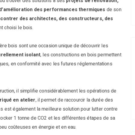
ou trouver des solutions à ses
projets de rénovation,
 d’amélioration des performances thermiques
de son
contrer des architectes, des constructeurs, des
t choisi le bois.
ière bois sont une occasion unique de découvrir les
urellement isolant
, les constructions en bois permettent
ues, en conformité avec les futures réglementations
uction, il simplifie considérablement les opérations de
riqué en atelier
, il permet de raccourcir la durée des
is est également la meilleure solution pour lutter contre
ocker 1 tonne de CO2 et les différentes étapes de sa
 peu coûteuses en énergie et en eau.