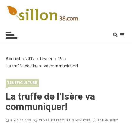
S
k
i
Le journal du monde rural
p
t
o
c
o
Accueil
2012
février
19
n
La truffe de l’Isère va communiquer!
t
e
TRUFFICULTURE
n
t
La truffe de l’Isère va
communiquer!
IL Y A 14 ANS
TEMPS DE LECTURE :
3 MINUTES
PAR
GILBERT