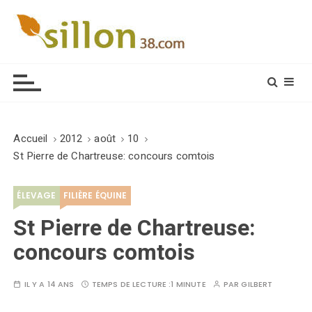
S
k
i
Le journal du monde rural
p
t
o
c
o
Accueil
2012
août
10
n
St Pierre de Chartreuse: concours comtois
t
e
ÉLEVAGE
FILIÈRE ÉQUINE
n
t
St Pierre de Chartreuse:
concours comtois
IL Y A 14 ANS
TEMPS DE LECTURE :
1 MINUTE
PAR
GILBERT