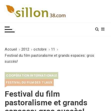
S
k
i
Le journal du monde rural
p
t
o
c
o
Accueil
2012
octobre
11
n
Festival du film pastoralisme et grands espaces: gros
t
succès!
e
n
COOPÉRATION INTERNATIONALE
t
FESTIVAL DU FILM DES 7 LAUX
Festival du film
pastoralisme et grands