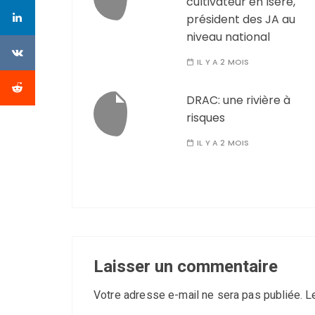
cultivateur en Isère,
président des JA au
niveau national
IL Y A 2 MOIS
DRAC: une rivière à
risques
IL Y A 2 MOIS
Laisser un commentaire
Votre adresse e-mail ne sera pas publiée.
L