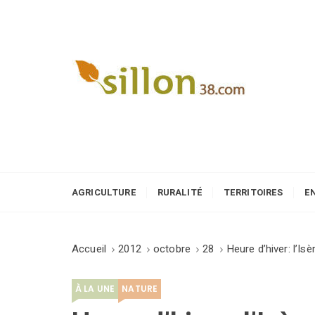
S
k
i
p
t
o
Le journal du monde rural
c
o
n
t
e
AGRICULTURE
RURALITÉ
TERRITOIRES
E
n
t
Accueil
2012
octobre
28
Heure d’hiver: l’Is
À LA UNE
NATURE