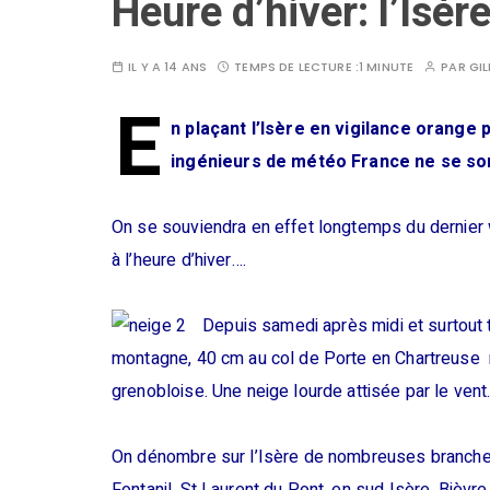
Heure d’hiver: l’Isèr
IL Y A 14 ANS
TEMPS DE LECTURE :
1 MINUTE
PAR
GI
E
n plaçant l’Isère en vigilance orange
ingénieurs de météo France ne se so
On se souviendra en effet longtemps du dernier
à l’heure d’hiver….
Depuis samedi après midi et surtout 
montagne, 40 cm au col de Porte en Chartreuse 
grenobloise. Une neige lourde attisée par le vent
On dénombre sur l’Isère de nombreuses branches 