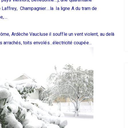
e, pays viennois, Belledonne…), une quarantaine
e Laffrey, Champagnier….la la ligne A du tram de
e,….
me, Ardèche Vaucluse il souffle un vent violent, au delà
s arrachés, toits envolés…électricité coupée…