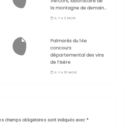
Vercors, laboratoire de
la montagne de demain…
IL Y A 2 MOIS
Palmarès du 14e
concours
départemental des vins
de l’Isère
IL Y A 10 MOIS
es champs obligatoires sont indiqués avec
*