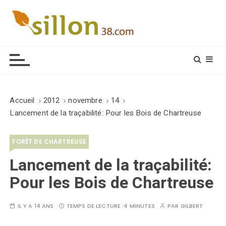
S
k
i
Le journal du monde rural
p
t
o
c
o
Accueil
2012
novembre
14
n
Lancement de la traçabilité: Pour les Bois de Chartreuse
t
e
FORÊT DE CHARTREUSE
n
t
Lancement de la traçabilité:
Pour les Bois de Chartreuse
IL Y A 14 ANS
TEMPS DE LECTURE :
4 MINUTES
PAR
GILBERT