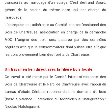
consacrée au marquage d’un sciage. C’est Bertrand Sourd,
gérant de la scierie du même nom, qui est chargé du
marquage.
L’entreprise est adhérente au Comité Interprofessionnel des
Bois de Chartreuse, association en charge de la démarche
AOC. L’origine des bois sera assurée par des contrôles
réguliers afin que le consommateur final puisse être sûr que
les bois proviennent bien des forêts de Chartreuse.
Un travail en lien direct avec la filière bois locale
Ce travail a été mené par le C
omité
I
nterprofessionnel des
B
ois de
C
hartreuse
et le P
arc de Chartreuse
avec l’appui du
bureau d’étude Céribois reconnu dans le domaine du bois
(basé à Valence – présence du technicien à l’inauguration
:
Nicolas Hatchig
u
ian).