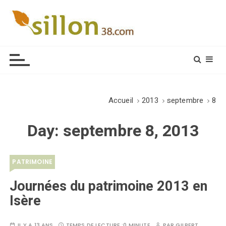
S
k
i
Le journal du monde rural
p
t
o
c
o
Accueil
2013
septembre
8
n
t
Day:
septembre 8, 2013
e
n
t
PATRIMOINE
Journées du patrimoine 2013 en
Isère
IL Y A 13 ANS
TEMPS DE LECTURE :
0 MINUTE
PAR
GILBERT