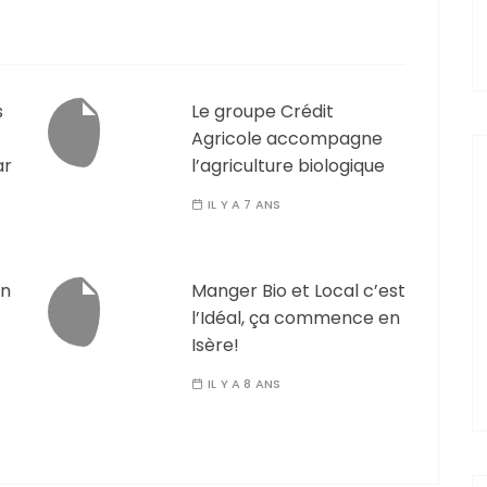
s
Le groupe Crédit
Agricole accompagne
ar
l’agriculture biologique
IL Y A 7 ANS
on
Manger Bio et Local c’est
l’Idéal, ça commence en
Isère!
IL Y A 8 ANS