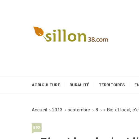
S
k
i
p
t
o
Le journal du monde rural
c
o
n
t
e
AGRICULTURE
RURALITÉ
TERRITOIRES
E
n
t
Accueil
2013
septembre
8
« Bio et local, c’
BIO