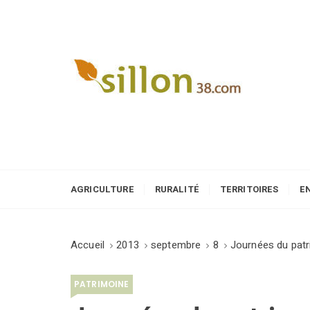
S
k
i
p
t
o
Le journal du monde rural
c
o
n
t
e
AGRICULTURE
RURALITÉ
TERRITOIRES
E
n
t
Accueil
2013
septembre
8
Journées du patr
PATRIMOINE