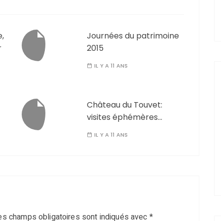
e,
Journées du patrimoine
r
2015
IL Y A 11 ANS
Château du Touvet:
visites éphémères…
IL Y A 11 ANS
es champs obligatoires sont indiqués avec
*