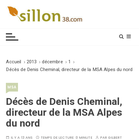
S
k
i
Le journal du monde rural
p
t
o
c
o
Accueil
2013
décembre
1
n
Décès de Denis Cheminal, directeur de la MSA Alpes du nord
t
e
MSA
n
t
Décès de Denis Cheminal,
directeur de la MSA Alpes
du nord
IL Y A 13 ANS
TEMPS DE LECTURE :
0 MINUTE
PAR
GILBERT