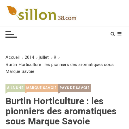
S
k
i
Le journal du monde rural
p
t
o
c
o
Accueil
2014
juillet
9
n
Burtin Horticulture : les pionniers des aromatiques sous
t
Marque Savoie
e
n
À LA UNE
MARQUE SAVOIE
PAYS DE SAVOIE
t
Burtin Horticulture : les
pionniers des aromatiques
sous Marque Savoie