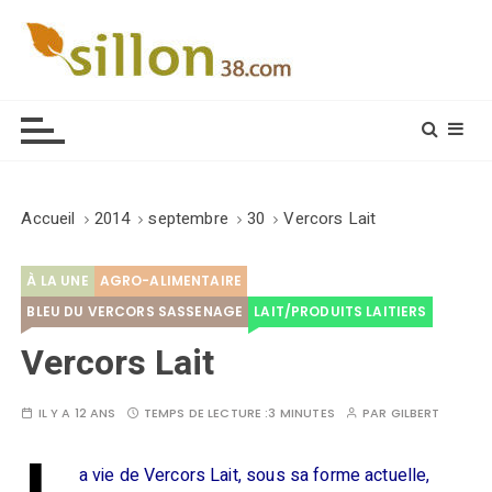
S
k
i
Le journal du monde rural
p
t
o
c
o
Accueil
2014
septembre
30
Vercors Lait
n
t
À LA UNE
AGRO-ALIMENTAIRE
e
n
BLEU DU VERCORS SASSENAGE
LAIT/PRODUITS LAITIERS
t
Vercors Lait
IL Y A 12 ANS
TEMPS DE LECTURE :
3 MINUTES
PAR
GILBERT
a vie de Vercors Lait, sous sa forme actuelle,