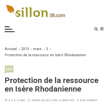
S
k
i
Le journal du monde rural
p
t
o
c
o
Accueil
2015
mars
3
n
Protection de la ressource en Isère Rhodanienne
t
e
EAU
n
t
Protection de la ressource
en Isère Rhodanienne
IL Y A 11 ANS
TEMPS DE LECTURE :
2 MINUTES
PAR
GILBERT