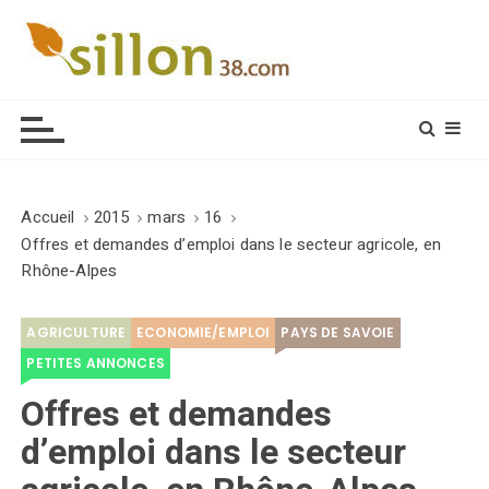
S
k
i
Le journal du monde rural
p
t
o
c
o
Accueil
2015
mars
16
n
Offres et demandes d’emploi dans le secteur agricole, en
t
Rhône-Alpes
e
n
AGRICULTURE
ECONOMIE/EMPLOI
PAYS DE SAVOIE
t
PETITES ANNONCES
Offres et demandes
d’emploi dans le secteur