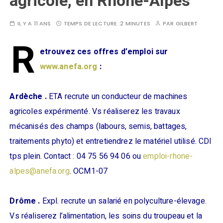
agricole, en Rhône-Alpes
IL Y A 11 ANS
TEMPS DE LECTURE :
2 MINUTES
PAR
GILBERT
R
etrouvez ces offres d’emploi sur
www.anefa.org
:
Ardèche .
ETA recrute un conducteur de machines
agricoles expérimenté. Vs réaliserez les travaux
mécanisés des champs (labours, semis, battages,
traitements phyto) et entretiendrez le matériel utilisé. CDI
tps plein. Contact : 04 75 56 94 06 ou
emploi-rhone-
alpes@anefa.org
. OCM1-07
Drôme .
Expl. recrute un salarié en polyculture-élevage.
Vs réaliserez l’alimentation, les soins du troupeau et la