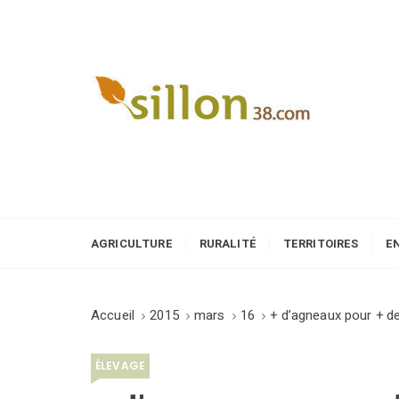
S
k
i
p
t
o
Le journal du monde rural
c
o
n
t
e
AGRICULTURE
RURALITÉ
TERRITOIRES
E
n
t
Accueil
2015
mars
16
+ d’agneaux pour + de
ÉLEVAGE