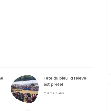
ne
Fête du bleu: la relève
est prête!
IL Y A 3 ANS