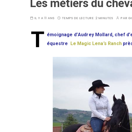
Les métiers du chev
IL Y A 11 ANS
TEMPS DE LECTURE :
2 MINUTES
PAR
GI
T
émoignage d’Audrey Mollard, chef d’e
équestre
Le Magic Lena’s Ranch
près