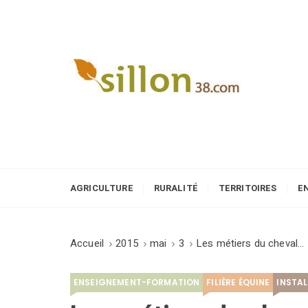
S
k
i
p
t
o
Le journal du monde rural
c
o
n
t
e
AGRICULTURE
RURALITÉ
TERRITOIRES
E
n
t
Accueil
2015
mai
3
Les métiers du cheval…
ENSEIGNEMENT-FORMATION
FILIÈRE ÉQUINE
INSTA