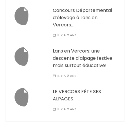
Concours Départemental
d’élevage à Lans en
Vercors..
IL Y A 2 ANS
Lans en Vercors: une
descente d’alpage festive
mais surtout éducative!
IL Y A 2 ANS
LE VERCORS FÊTE SES
ALPAGES
IL Y A 2 ANS