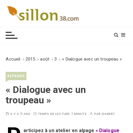
S
k
i
Le journal du monde rural
p
t
o
c
o
Accueil
2015
août
3
« Dialogue avec un troupeau »
n
t
ALPAGES
e
n
« Dialogue avec un
t
troupeau »
IL Y A 11 ANS
TEMPS DE LECTURE :
1 MINUTE
PAR
GILBERT
articipez à un atelier en alpage
« Dialogue