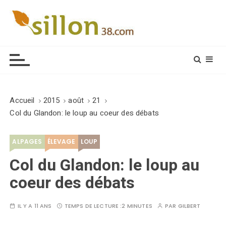
S
k
i
Le journal du monde rural
p
t
o
c
o
Accueil
2015
août
21
n
Col du Glandon: le loup au coeur des débats
t
e
ALPAGES
ÉLEVAGE
LOUP
n
t
Col du Glandon: le loup au
coeur des débats
IL Y A 11 ANS
TEMPS DE LECTURE :
2 MINUTES
PAR
GILBERT