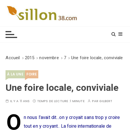
S
k
i
Le journal du monde rural
p
t
o
c
o
Accueil
2015
novembre
7
Une foire locale, conviviale
n
t
À LA UNE
FOIRE
e
n
Une foire locale, conviviale
t
IL Y A 11 ANS
TEMPS DE LECTURE :
1 MINUTE
PAR
GILBERT
O
n nous l’avait dit…on y croyait sans trop y croire
tout en y croyant.. La foire internationale de