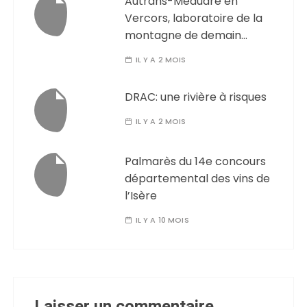
Autrans-Méaudre en
Vercors, laboratoire de la
montagne de demain…
IL Y A 2 MOIS
DRAC: une rivière à risques
IL Y A 2 MOIS
Palmarès du 14e concours
départemental des vins de
l’Isère
IL Y A 10 MOIS
Laisser un commentaire