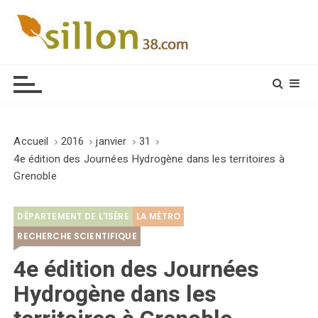
S
k
i
Le journal du monde rural
p
t
o
c
o
Accueil
2016
janvier
31
n
4e édition des Journées Hydrogène dans les territoires à
t
Grenoble
e
n
DÉPARTEMENT DE L'ISÈRE
LA MÉTRO
t
RECHERCHE SCIENTIFIQUE
4e édition des Journées
Hydrogène dans les