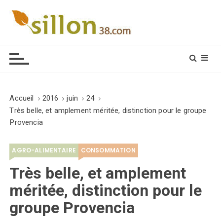
S
k
i
Le journal du monde rural
p
t
o
c
o
Accueil
2016
juin
24
n
Très belle, et amplement méritée, distinction pour le groupe
t
Provencia
e
n
AGRO-ALIMENTAIRE
CONSOMMATION
t
Très belle, et amplement
méritée, distinction pour le
groupe Provencia