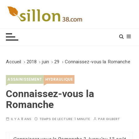
S
k
i
Le journal du monde rural
p
t
o
c
o
Accueil
2018
juin
29
Connaissez-vous la Romanche
n
t
ASSAINISSEMENT
HYDRAULIQUE
e
n
Connaissez-vous la
t
Romanche
IL Y A 8 ANS
TEMPS DE LECTURE :
1 MINUTE
PAR
GILBERT