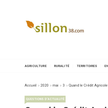
S
k
i
p
t
o
Le journal du monde rural
c
o
n
t
e
AGRICULTURE
RURALITÉ
TERRITOIRES
E
n
t
Accueil
2020
mai
3
Quand le Crédit Agrico
QUESTIONS D'ACTUALITÉ